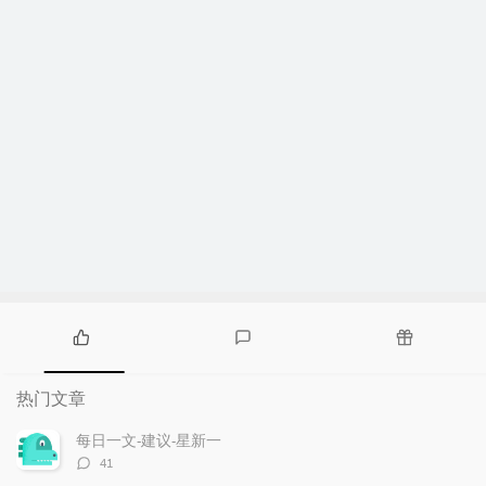
热
最
随
门
新
机
热门文章
文
评
文
章
论
章
每日一文-建议-星新一
评
41
论