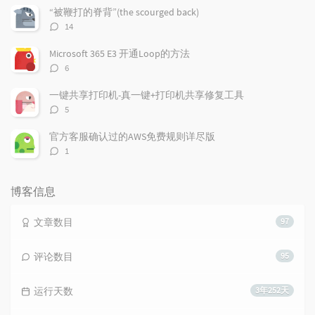
数：
“被鞭打的脊背”(the scourged back)
评
14
论
数：
Microsoft 365 E3 开通Loop的方法
评
6
论
数：
一键共享打印机-真一键+打印机共享修复工具
评
5
论
数：
官方客服确认过的AWS免费规则详尽版
评
1
论
数：
博客信息
文章数目
97
评论数目
95
运行天数
3年252天