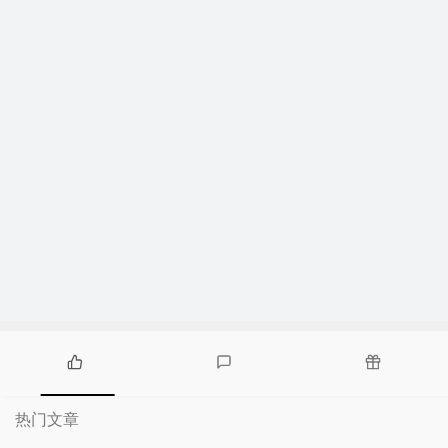
热
最
随
门
新
机
热门文章
文
评
文