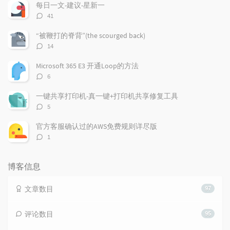
章
论
章
每日一文-建议-星新一
评
41
论
数：
“被鞭打的脊背”(the scourged back)
评
14
论
数：
Microsoft 365 E3 开通Loop的方法
评
6
论
数：
一键共享打印机-真一键+打印机共享修复工具
评
5
论
数：
官方客服确认过的AWS免费规则详尽版
评
1
论
数：
博客信息
文章数目
97
评论数目
95