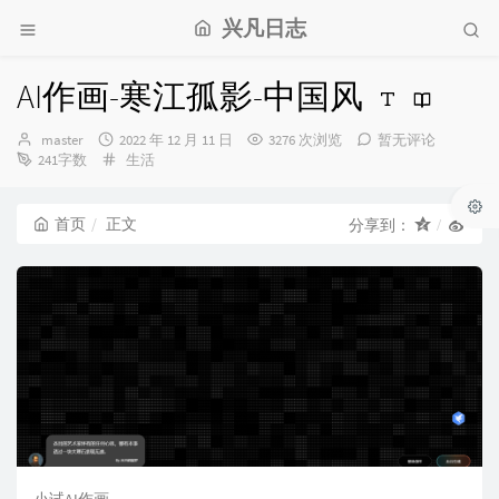
兴凡日志
AI作画-寒江孤影-中国风
博
发
master
2022 年 12 月 11 日
3276 次浏览
暂无评论
主：
布
分
241字数
生活
时
类：
间：
首页
正文
分享到：