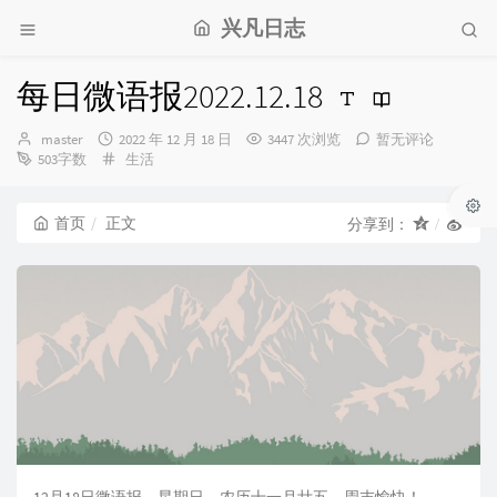
兴凡日志
每日微语报2022.12.18
博
发
master
2022 年 12 月 18 日
3447 次浏览
暂无评论
主：
布
分
503字数
生活
时
类：
间：
首页
正文
分享到：