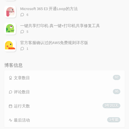
论
数：
Microsoft 365 E3 开通Loop的方法
评
6
论
数：
一键共享打印机-真一键+打印机共享修复工具
评
5
论
数：
官方客服确认过的AWS免费规则详尽版
评
1
论
数：
博客信息
文章数目
97
评论数目
95
运行天数
3年252天
最后活动
3 年前