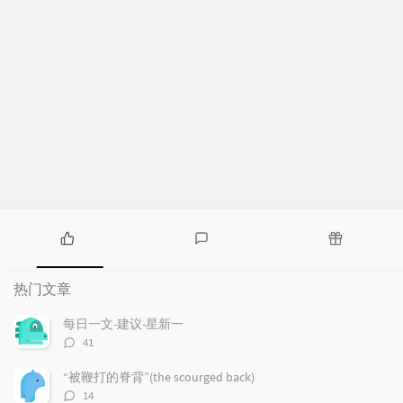
热
最
随
门
新
机
热门文章
文
评
文
章
论
章
每日一文-建议-星新一
评
41
论
数：
“被鞭打的脊背”(the scourged back)
评
14