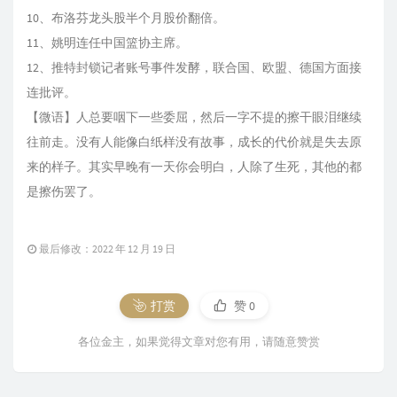
10、布洛芬龙头股半个月股价翻倍。
11、姚明连任中国篮协主席。
12、推特封锁记者账号事件发酵，联合国、欧盟、德国方面接
连批评。
【微语】人总要咽下一些委屈，然后一字不提的擦干眼泪继续
往前走。没有人能像白纸样没有故事，成长的代价就是失去原
来的样子。其实早晚有一天你会明白，人除了生死，其他的都
是擦伤罢了。
最后修改：2022 年 12 月 19 日
打赏
赞
0
各位金主，如果觉得文章对您有用，请随意赞赏