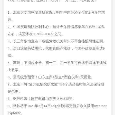
12月18日微语报，星期日，农历十一月廿五，周末愉快！
1、北京大学国家发展研究院：明年中国经济至少能到6％的增
速。
2、中国疾病预防控制中心：预计今冬疫情感染率在10%—30%
左右，病死率在0.09%—0.16%之间。
3、长三角多地宣布：各级党政机关带头不再查核酸阴性证明。
4、进口退烧药被哄抢，代购直邮齐涨价，与国外价差最高达9
倍。
5、苏州：下周起小学、初一二、高一学生可自愿申请线下或线
上教学。
6、最高级别预警！山东血库A型血O型血仅剩3天用量。
7、北京：将“复方氨酚烷胺胶囊”等6个药品临时纳入医保等报
销范围。
8、劈波斩浪！国产航母山东舰入列3周年。
9、微软将于2023年2月14日Edge浏览器更新后永久禁用Internet
Explorer。