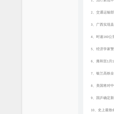
2、交通运输
3、广西实现县
4、时速160
5、经济学家
6、雍和宫1月
7、银兰高铁
8、美国将对
9、国乒确定
10、史上最致