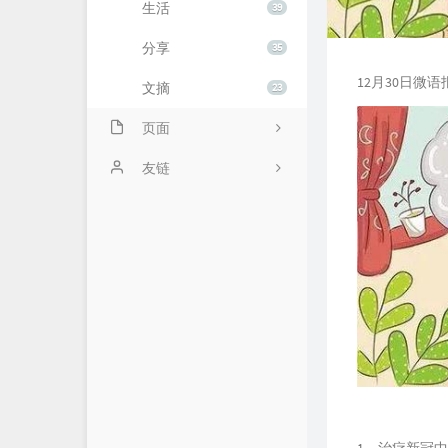
生活
39
分享
35
12月30日
文摘
23
页面
关于
友链
闲言碎语
1、治疗新冠