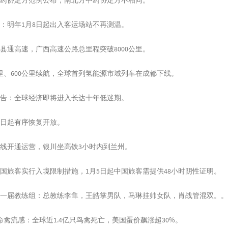
部：明年1月8日起出入客运场站不再测温。
县通高速，广西高速公路总里程突破8000公里。
公里、600公里续航，全球首列氢能源市域列车在成都下线。
警告：全球经济即将进入长达十年低迷期。
1日起有序恢复开放。
全线开通运营，银川坐高铁3小时内到兰州。
中国旅客实行入境限制措施，1月5日起中国旅客需提供48小时阴性证明。
新一届教练组：总教练李隼，王皓掌男队，马琳挂帅女队，肖战管混双。。
命禽流感：全球近1.4亿只鸟禽死亡，美国蛋价飙涨超30%。