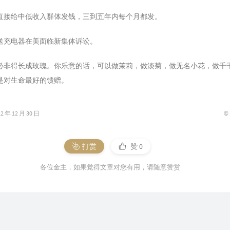
议直接给中低收入群体发钱，三到五年内每个月都发。
不送充电器在美面临新集体诉讼。
必非得长成玫瑰。你乐意的话，可以做茉莉，做淡菊，做无名小花，做千
是对生命最好的馈赠。
©
年 12 月 30 日
打赏
赞
0
各位金主，如果觉得文章对您有用，请随意赞赏