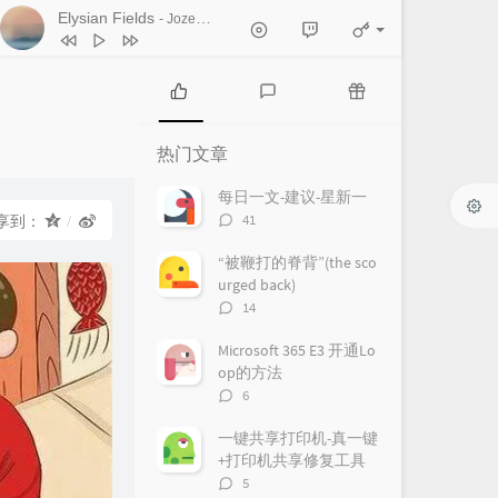
Elysian Fields
- Jozef De Schutter
1
Back to you
Christian Janssen
2
Elysian Fields
Jozef De Schutter
3
Meditation At My Piano
Vincent Pino
热
最
随
门
新
机
4
Until The Blissful Dawn
Jef Martens
热门文章
文
评
文
5
velvet void
our distant worlds
章
论
章
每日一文-建议-星新一
评
41
享到：
6
Displacement
Maximilian Power
论
数：
7
Belleville
Blake Hollow
“被鞭打的脊背”(the sco
urged back)
8
Everyday
Hans Bukowski
评
14
论
9
Schwermut
数：
Microsoft 365 E3 开通Lo
Lisa Kriegler / Jacco Wynia / Wessel van
10
Water
Myles Dale
op的方法
评
6
den Broek
论
数：
一键共享打印机-真一键
+打印机共享修复工具
评
5