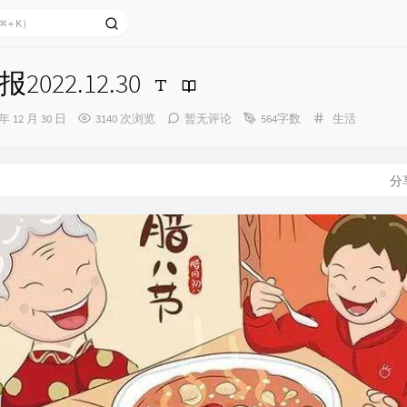
022.12.30
分
 年 12 月 30 日
3140 次浏览
暂无评论
564字数
生活
类：
分