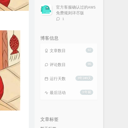
论
数：
官方客服确认过的AWS
免费规则详尽版
评
1
论
数：
博客信息
文章数目
97
评论数目
95
运行天数
3年249天
最后活动
3 年前
文章标签