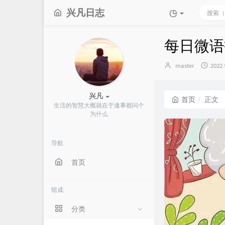
兴凡日志
每日微语报2
博
发
master
2022
主：
布
时
间：
兴凡
首页
正文
生活的智慧大概就在于逢事都问个
为什么
导航
首页
组成
分类